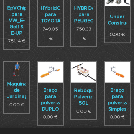
EpVChip
HYbridChip
HYBRIDchip
para
para
para
Under
VW_E-
TOYOTA
PEUGEOT
Constructi
Golf &
749.05
750.33
E-UP
0.00
€
€
€
751.14
€
Maquinas
Braço
Braço
de
Reboque
para
para
Jardinagem
Pulverizador
pulverização
pulverizaç
50L
0.00
€
DUPLO
Simples
0.00
€
0.00
€
0.00
€