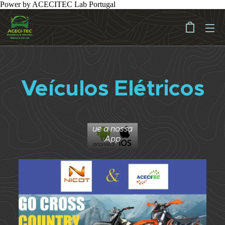
Power by ACECITEC Lab Portugal
Veículos Elétricos
Descarreg
ue a nossa
App