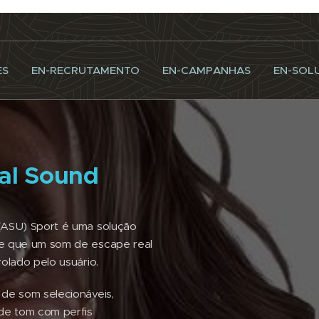
ES
EN-RECRUTAMENTO
EN-CAMPANHAS
EN-SOLU
al Sound
(ASU) Sport é uma solução
te que um som de escape real
rolado pelo usuário.
 de som selecionáveis,
 de tom com perfis