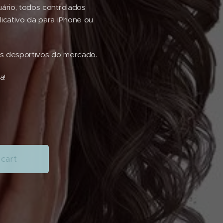
uário, todos controlados
licativo da para iPhone ou
s desportivos do mercado.
a!
cart