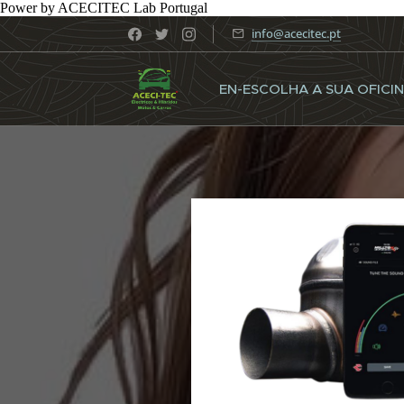
Power by ACECITEC Lab Portugal
info@acecitec.pt
EN-ESCOLHA A SUA OFICI