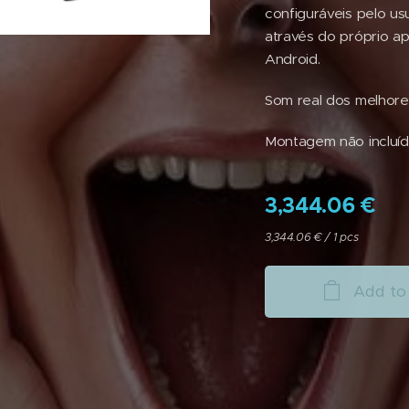
configuráveis pelo us
através do próprio ap
Android.
Som real dos melhore
Montagem não incluíd
3,344.06
€
3,344.06 € / 1 pcs
Add to 