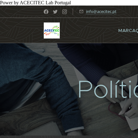
Power by ACECITEC Lab Portugal
info@acecitec.pt
MARCA
Polít