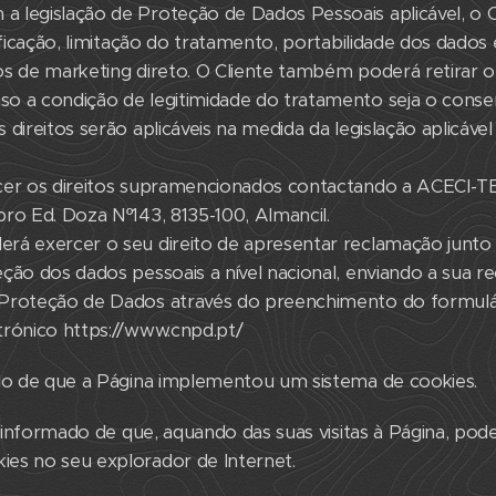
 legislação de Proteção de Dados Pessoais aplicável, o C
tificação, limitação do tratamento, portabilidade dos dados
os de marketing direto. O Cliente também poderá retirar 
o a condição de legitimidade do tratamento seja o consen
 direitos serão aplicáveis na medida da legislação aplicáv
cer os direitos supramencionados contactando a ACECI-TE
ro Ed. Doza Nº143, 8135-100, Almancil.
rá exercer o seu direito de apresentar reclamação junto
ção dos dados pessoais a nível nacional, enviando a sua r
Proteção de Dados através do preenchimento do formulár
trónico https://www.cnpd.pt/
ado de que a Página implementou um sistema de cookies.
a informado de que, aquando das suas visitas à Página, pod
es no seu explorador de Internet.