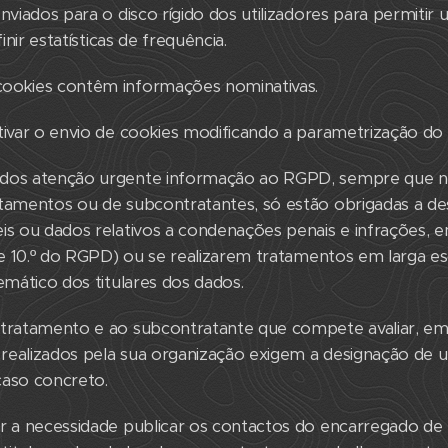
enviados para o disco rígido dos utilizadores para permiti
finir estatísticas de frequência.
ookies contêm informações nominativas.
tivar o envio de cookies modificando a parametrização do
ados atenção urgente informação ao RGPD, sempre que na
atamentos ou de subcontratantes, só estão obrigadas a d
is ou dados relativos a condenações penais e infrações, e
º e 10.º do RGPD) ou se realizarem tratamentos em larga esc
emático dos titulares dos dados.
 tratamento e ao subcontratante que compete avaliar, em 
realizados pela sua organização exigem a designação d
caso concreto.
ar a necessidade publicar os contactos do encarregado de