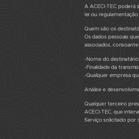
A ACECI-TEC poderá ser
lei ou regulamentação 
Quem são os destinatá
Os dados pessoais que
associados, consoante 
-Nome do destinatário
-Finalidade da transmi
-Qualquer empresa que
Análise e desenvolvim
Qualquer terceiro pre
ACECI-TEC, que inter
Serviço solicitado po