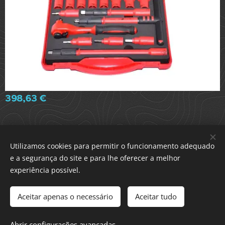
398,63
€
Utilizamos cookies para permitir o funcionamento adequado
Parece Muito / Dura Muito / Compensa Muito
e a segurança do site e para lhe oferecer a melhor
ACECITEC LAB. Portugal / All rights reserved
Cookies
experiência possível.
Idiomas
Português
English
Aceitar apenas o necessário
Aceitar tudo
Adicionar ao carrinho
Abrir configurações avançadas