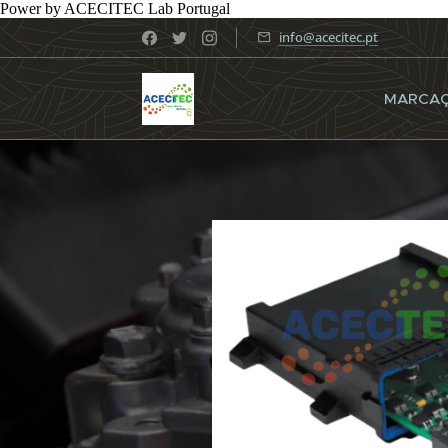
Power by ACECITEC Lab Portugal
info@acecitec.pt
MARCA