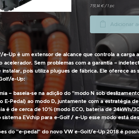
751,14 € / 1 pc
Adicionar a
/e-Up é um extensor de alcance que controla a carga 
do acelerador. Sem problemas com a garantia – indetect
 instalar, pois utiliza plugues de fábrica. Ele oferece a
Golf/e-Up:
mia – baseia-se na adição do "modo N sob deslizamen
E-Pedal) ao modo D, juntamente com a estratégia de 
ia é de cerca de 10% (modo ECO, bateria de 24kWh/
istema EVchip para e-Golf / e-Up esse modo está des
ções do "e-pedal" do novo VW e-Golf/e-Up 2018 é possív