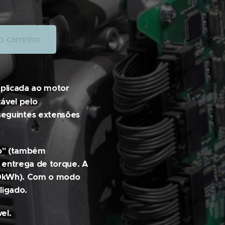
o carrinho
aplicada ao motor
ável pelo
s seguintes extensões
to" (também
entrega de torque. A
30kWh). Com o modo
ligado.
el.