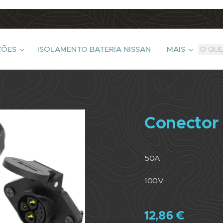
ÇÕES
ISOLAMENTO BATERIA NISSAN
MAIS
Conector
50A
100V
12,86
€