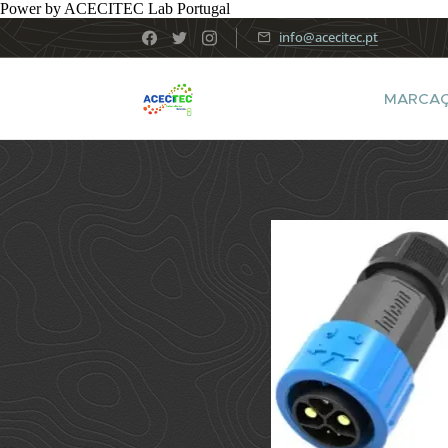
Power by ACECITEC Lab Portugal
info@acecitec.pt
MARCA